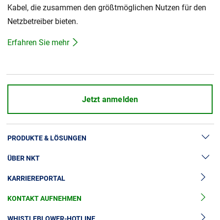
Kabel, die zusammen den größtmöglichen Nutzen für den
Netzbetreiber bieten.
Erfahren Sie mehr
Jetzt anmelden
PRODUKTE & LÖSUNGEN
ÜBER NKT
Hochspannung
KARRIEREPORTAL
Kabelgarnituren
News & Presse
Mittelspannungskabel
KONTAKT AUFNEHMEN
Unsere Geschichte
Niederspannungskabel
Investoren
WHISTLEBLOWER-HOTLINE