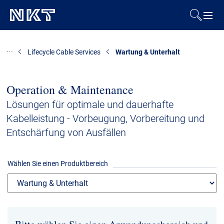
Produkte & Lösungen
Lifecycle Cable Services
Wartung & Unterhalt
Referenzen
Operation & Maintenance
Downloads
Lösungen für optimale und dauerhafte
Kabelleistung - Vorbeugung, Vorbereitung und
Presse & Events
Entschärfung von Ausfällen
Über uns
Wählen Sie einen Produktbereich
Nachhaltigkeit
Kontakt
Karriere
Investoren
Mediacenter