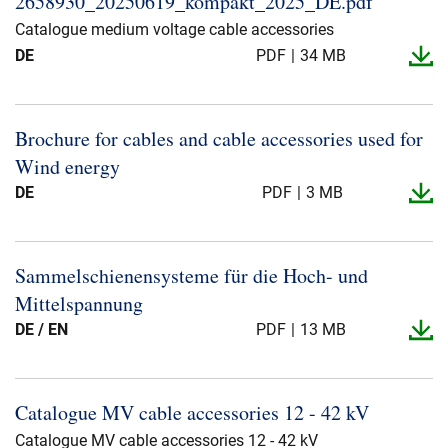
2658930_​20250619_​kompakt_​2025_​DE.​pdf
Catalogue medium voltage cable accessories
DE
PDF
34 MB
Karriere
Investoren
Mediacenter
NKT Webseiten
Brochure for cables and cable accessories used for
Wind energy
DE
PDF
3 MB
Sammelschienensysteme für die Hoch-​ und
Mittelspannung
DE / EN
PDF
13 MB
Catalogue MV cable accessories 12 -​ 42 kV
Catalogue MV cable accessories 12 - 42 kV