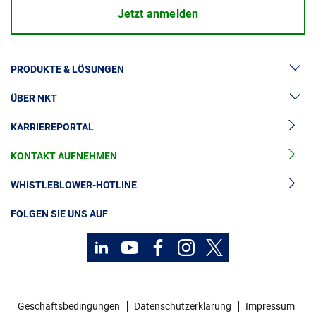
Jetzt anmelden
PRODUKTE & LÖSUNGEN
ÜBER NKT
Hochspannung
KARRIEREPORTAL
Kabelgarnituren
News & Presse
Mittelspannungskabel
KONTAKT AUFNEHMEN
Unsere Geschichte
Niederspannungskabel
Investoren
WHISTLEBLOWER-HOTLINE
Kabelservice
Nachhaltigkeit
FOLGEN SIE UNS AUF
Geschäftsbedingungen
Datenschutzerklärung
Impressum