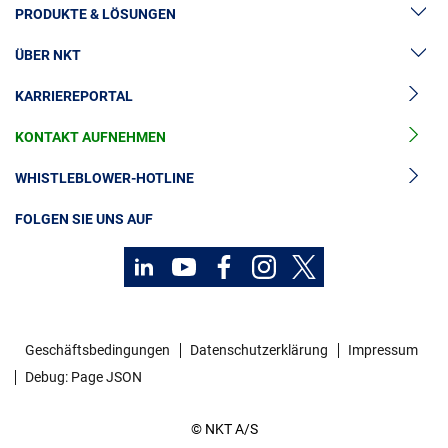
PRODUKTE & LÖSUNGEN
ÜBER NKT
Hochspannung
KARRIEREPORTAL
Kabelgarnituren
News & Presse
Mittelspannungskabel
KONTAKT AUFNEHMEN
Unsere Geschichte
Niederspannungskabel
Investoren
WHISTLEBLOWER-HOTLINE
Kabelservice
Nachhaltigkeit
FOLGEN SIE UNS AUF
Geschäftsbedingungen
Datenschutzerklärung
Impressum
Debug: Page JSON
© NKT A/S