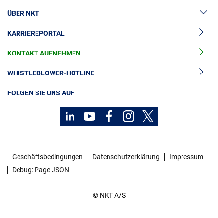
ÜBER NKT
Hochspannung
KARRIEREPORTAL
Kabelgarnituren
News & Presse
Mittelspannungskabel
KONTAKT AUFNEHMEN
Unsere Geschichte
Niederspannungskabel
Investoren
WHISTLEBLOWER-HOTLINE
Kabelservice
Nachhaltigkeit
FOLGEN SIE UNS AUF
Geschäftsbedingungen
Datenschutzerklärung
Impressum
Debug: Page JSON
© NKT A/S