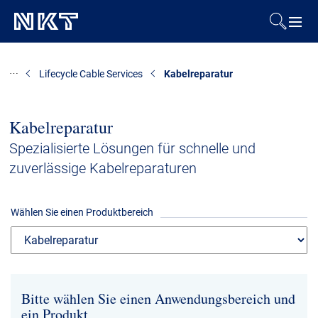
Produkte & Lösungen
Lifecycle Cable Services
Kabelreparatur
Referenzen
Kabelreparatur
Downloads
Spezialisierte Lösungen für schnelle und
zuverlässige Kabelreparaturen
Presse & Events
Wählen Sie einen Produktbereich
Über uns
Nachhaltigkeit
Bitte wählen Sie einen Anwendungsbereich und
Kontakt
ein Produkt
Karriere
Investoren
Mediacenter