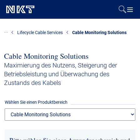
Produkte & Lösungen
Lifecycle Cable Services
Cable Monitoring Solutions
Referenzen
Cable Monitoring Solutions
Downloads
Maximierung des Nutzens, Steigerung der
Betriebsleistung und Überwachung des
Presse & Events
Zustands des Kabels
Über uns
Wählen Sie einen Produktbereich
Nachhaltigkeit
Kontakt
Karriere
Investoren
Mediacenter