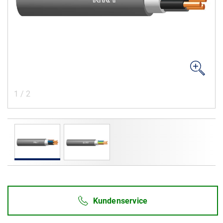
Karriere
Investoren
Mediacenter
NKT Webseiten
1
/
2
Kundenservice