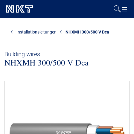
Produkte & Lösungen
Installationsleitungen
NHXMH 300/500 V Dca
Referenzen
Building wires
NHXMH 300/500 V Dca
Downloads
Presse & Events
Über uns
Nachhaltigkeit
Kontakt