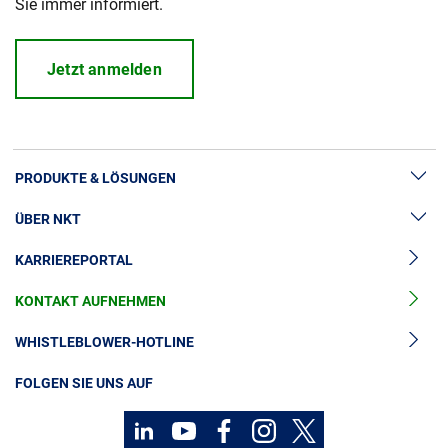
Sie immer informiert.
Jetzt anmelden
PRODUKTE & LÖSUNGEN
ÜBER NKT
Hochspannung
KARRIEREPORTAL
Kabelgarnituren
News & Presse
Mittelspannungskabel
KONTAKT AUFNEHMEN
Unsere Geschichte
Niederspannungskabel
Investoren
WHISTLEBLOWER-HOTLINE
Kabelservice
Nachhaltigkeit
FOLGEN SIE UNS AUF