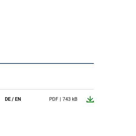
DE / EN
PDF
743 kB