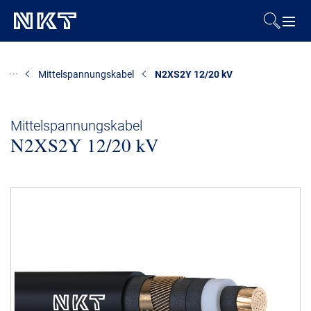
Produkte & Lösungen
Mittelspannungskabel
N2XS2Y 12/20 kV
Referenzen
Mittelspannungskabel
N2XS2Y 12/20 kV
Downloads
Presse & Events
Über uns
Nachhaltigkeit
Kontakt