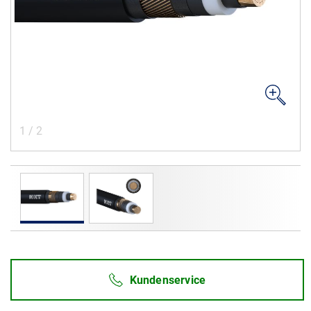
Karriere
Investoren
Mediacenter
NKT Webseiten
1
/
2
Kundenservice