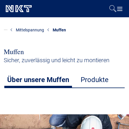
Produkte & Lösungen
Mittelspannung
Muffen
Referenzen
Muffen
Downloads
Sicher, zuverlässig und leicht zu montieren
Presse & Events
Über unsere Muffen
Produkte
Über uns
Nachhaltigkeit
Kontakt