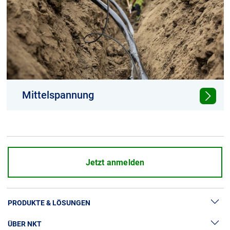
Mittelspannung
NKT-Mittelspannungskabel bieten den
größtmöglichen Nutzen für Netzbetreiber.
Jetzt anmelden
PRODUKTE & LÖSUNGEN
ÜBER NKT
Hochspannung