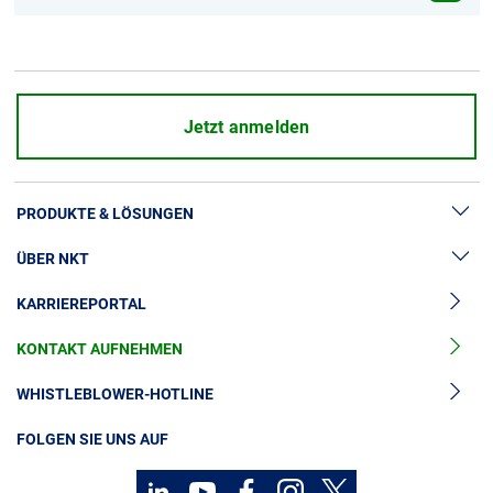
Hochwertige Produkte für einfache
Installation und lange Lebensdauer.
Jetzt anmelden
PRODUKTE & LÖSUNGEN
ÜBER NKT
Hochspannung
KARRIEREPORTAL
Kabelgarnituren
News & Presse
Mittelspannungskabel
KONTAKT AUFNEHMEN
Unsere Geschichte
Niederspannungskabel
Investoren
WHISTLEBLOWER-HOTLINE
Kabelservice
Nachhaltigkeit
FOLGEN SIE UNS AUF