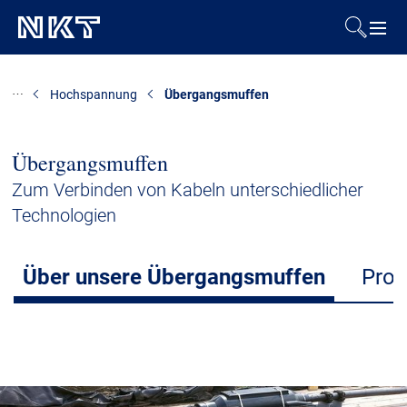
Produkte & Lösungen
Hochspannung
Übergangsmuffen
Referenzen
Übergangsmuffen
Downloads
Zum Verbinden von Kabeln unterschiedlicher
Technologien
Presse & Events
Über unsere Übergangsmuffen
Prod
Über uns
Nachhaltigkeit
Kontakt