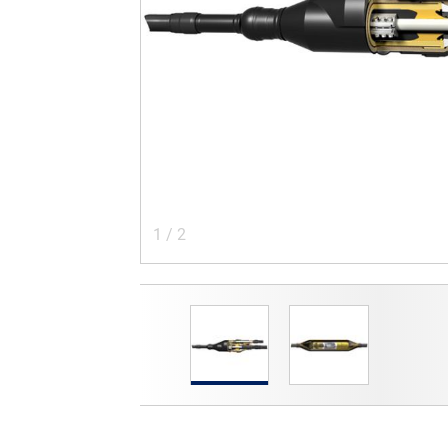
1
/
2