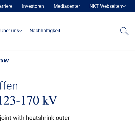
arriere
Investoren
Mediacenter
NKT Webseiten
Über uns
Nachhaltigkeit
0 kV
ffen
123-170 kV
oint with heatshrink outer