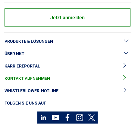
Jetzt anmelden
PRODUKTE & LÖSUNGEN
ÜBER NKT
Hochspannung
KARRIEREPORTAL
Kabelgarnituren
News & Presse
Mittelspannungskabel
KONTAKT AUFNEHMEN
Unsere Geschichte
Niederspannungskabel
Investoren
WHISTLEBLOWER-HOTLINE
Kabelservice
Nachhaltigkeit
FOLGEN SIE UNS AUF