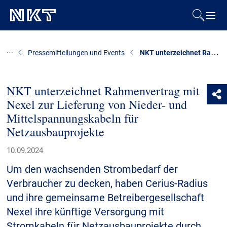
Produkte & Lösungen
NKT unterzeichnet Rahmenvertrag mit Nexel zur Lieferung von Nieder- und Mittelspannungskabeln für Netzausbauprojekte
Pressemitteilungen und Events
Referenzen
NKT unterzeichnet Rahmenvertrag mit
Nexel zur Lieferung von Nieder- und
Downloads
Mittelspannungskabeln für
Netzausbauprojekte
Presse & Events
10.09.2024
Über uns
Um den wachsenden Strombedarf der
Verbraucher zu decken, haben Cerius-Radius
Nachhaltigkeit
und ihre gemeinsame Betreibergesellschaft
Nexel ihre künftige Versorgung mit
Stromkabeln für Netzausbauprojekte durch
Kontakt