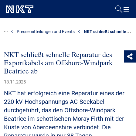
Produkte & Lösungen
NKT schließt schnelle Reparatur des Exportkabels am Offshore-Windpark Beatrice ab
Pressemitteilungen und Events
Referenzen
NKT schließt schnelle Reparatur des
Exportkabels am Offshore-Windpark
Downloads
Beatrice ab
Presse & Events
18.11.2025
NKT hat erfolgreich eine Reparatur eines der
Über uns
220-kV-Hochspannungs-AC-Seekabel
durchgeführt, das den Offshore-Windpark
Nachhaltigkeit
Beatrice im schottischen Moray Firth mit der
Küste von Aberdeenshire verbindet. Die
Reparatur wurde in nur 38 Tagen
Kontakt