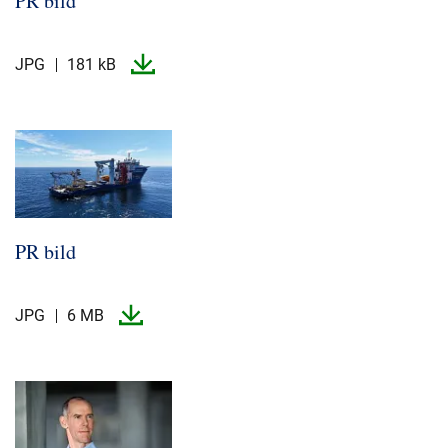
PR bild
JPG
181 kB
PR bild
JPG
6 MB