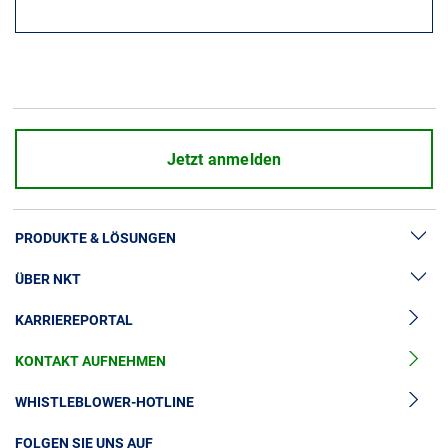
Jetzt anmelden
PRODUKTE & LÖSUNGEN
ÜBER NKT
Hochspannung
KARRIEREPORTAL
Kabelgarnituren
News & Presse
Mittelspannungskabel
KONTAKT AUFNEHMEN
Unsere Geschichte
Niederspannungskabel
Investoren
WHISTLEBLOWER-HOTLINE
Kabelservice
Nachhaltigkeit
FOLGEN SIE UNS AUF