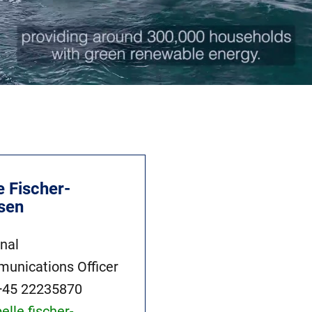
e Fischer-
lsen
rnal
unications Officer
+45 22235870
pelle.fischer-