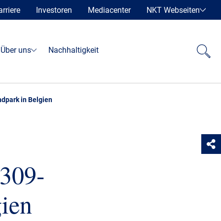
arriere
Investoren
Mediacenter
NKT Webseiten
Über uns
Nachhaltigkeit
dpark in Belgien
 309-
ien