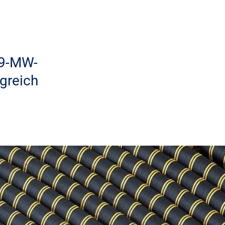
09-MW-
greich