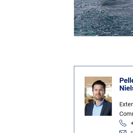
Pell
Nie
Exte
Comm