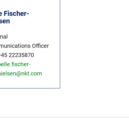
e Fischer-
lsen
rnal
unications Officer
+45 22235870
pelle.fischer-
nielsen@nkt.com