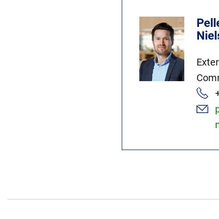
Pell
Nie
Exte
Comm