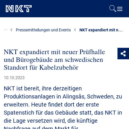
Produkte & Lösungen
NKT expandiert mit neuer Prüfhalle und Bürogebäude am schwedischen Standort für Kabelzubehör
Pressemitteilungen und Events
Referenzen
NKT expandiert mit neuer Prüfhalle
und Bürogebäude am schwedischen
Downloads
Standort für Kabelzubehör
Presse & Events
10.10.2023
NKT ist bereit, ihre derzeitigen
Über uns
Produktionsanlagen in Alingsås, Schweden, zu
erweitern. Heute findet dort der erste
Nachhaltigkeit
Spatenstich für das Gebäude statt, das NKT in
die Lage versetzen wird, die künftige
Nachfrage auf dem Markt für
Kontakt