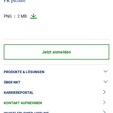
PR picture
PNG
2 MB
Jetzt anmelden
PRODUKTE & LÖSUNGEN
ÜBER NKT
Hochspannung
KARRIEREPORTAL
Kabelgarnituren
News & Presse
Mittelspannungskabel
KONTAKT AUFNEHMEN
Unsere Geschichte
Niederspannungskabel
Investoren