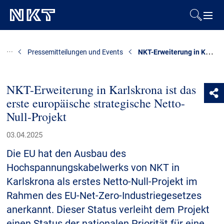
Produkte & Lösungen
NKT-Erweiterung in Karlskrona ist das erste europäische strategische Netto-Null-Projekt
Pressemitteilungen und Events
Referenzen
NKT-Erweiterung in Karlskrona ist das
erste europäische strategische Netto-
Downloads
Null-Projekt
Presse & Events
03.04.2025
Die EU hat den Ausbau des
Über uns
Hochspannungskabelwerks von NKT in
Karlskrona als erstes Netto-Null-Projekt im
Nachhaltigkeit
Rahmen des EU-Net-Zero-Industriegesetzes
anerkannt. Dieser Status verleiht dem Projekt
einen Status der nationalen Priorität für eine
Kontakt