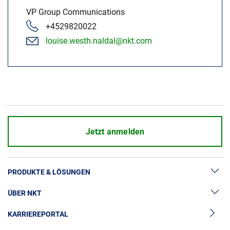
VP Group Communications
+4529820022
louise.westh.naldal@nkt.com
Jetzt anmelden
PRODUKTE & LÖSUNGEN
ÜBER NKT
Hochspannung
KARRIEREPORTAL
Kabelgarnituren
News & Presse