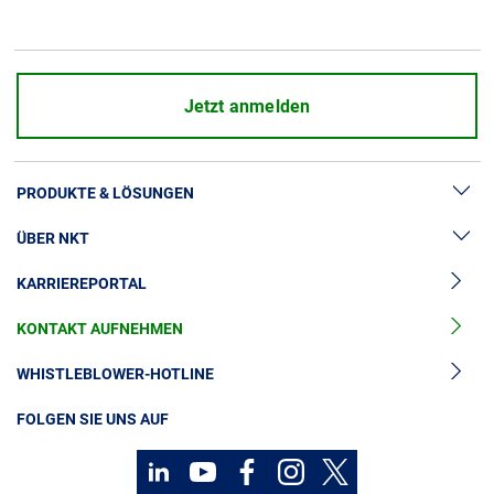
Jetzt anmelden
PRODUKTE & LÖSUNGEN
ÜBER NKT
Hochspannung
KARRIEREPORTAL
Kabelgarnituren
News & Presse
Mittelspannungskabel
KONTAKT AUFNEHMEN
Unsere Geschichte
Niederspannungskabel
Investoren
WHISTLEBLOWER-HOTLINE
Kabelservice
Nachhaltigkeit
FOLGEN SIE UNS AUF