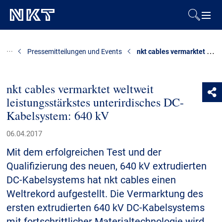
Produkte & Lösungen
nkt cables vermarktet weltweit leistungsstärkstes unterirdisches DC-Kabelsystem: 640 kV
Pressemitteilungen und Events
Referenzen
nkt cables vermarktet weltweit
leistungsstärkstes unterirdisches DC-
Downloads
Kabelsystem: 640 kV
Presse & Events
06.04.2017
Mit dem erfolgreichen Test und der
Über uns
Qualifizierung des neuen, 640 kV extrudierten
DC-Kabelsystems hat nkt cables einen
Nachhaltigkeit
Weltrekord aufgestellt. Die Vermarktung des
ersten extrudierten 640 kV DC-Kabelsystems
mit fortschrittlicher Materialtechnologie wird
Kontakt