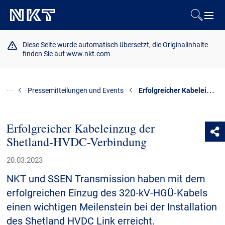
Produkte & Lösungen
Diese Seite wurde automatisch übersetzt, die Originalinhalte
finden Sie auf
www.nkt.com
Referenzen
Erfolgreicher Kabeleinzug der Shetland-HVDC-Verbindung
Pressemitteilungen und Events
Downloads
Erfolgreicher Kabeleinzug der
Presse & Events
Shetland-HVDC-Verbindung
Über uns
20.03.2023
NKT und SSEN Transmission haben mit dem
Nachhaltigkeit
erfolgreichen Einzug des 320-kV-HGÜ-Kabels
einen wichtigen Meilenstein bei der Installation
des Shetland HVDC Link erreicht.
Kontakt