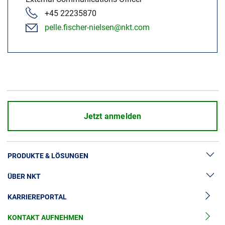
+45 22235870
pelle.fischer-nielsen@nkt.com
Jetzt anmelden
PRODUKTE & LÖSUNGEN
ÜBER NKT
Hochspannung
KARRIEREPORTAL
Kabelgarnituren
News & Presse
Mittelspannungskabel
KONTAKT AUFNEHMEN
Unsere Geschichte