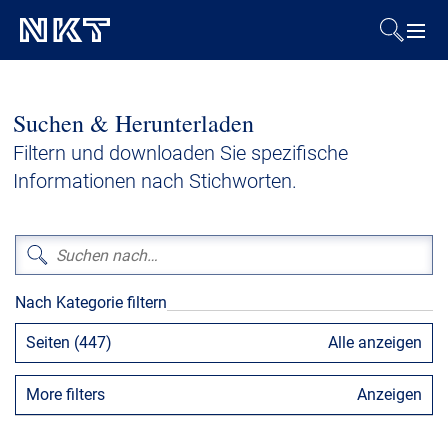
Produkte & Lösungen
Suchen & Herunterladen
Referenzen
Filtern und downloaden Sie spezifische
Informationen nach Stichworten.
Downloads
Presse & Events
Nach Kategorie filtern
Über uns
Seiten (447)
Alle anzeigen
Nachhaltigkeit
More filters
Anzeigen
Kontakt