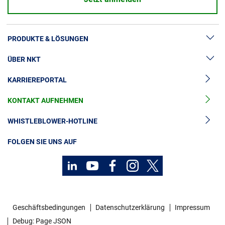
PRODUKTE & LÖSUNGEN
ÜBER NKT
Hochspannung
KARRIEREPORTAL
Kabelgarnituren
News & Presse
Mittelspannungskabel
KONTAKT AUFNEHMEN
Unsere Geschichte
Niederspannungskabel
Investoren
WHISTLEBLOWER-HOTLINE
Kabelservice
Nachhaltigkeit
FOLGEN SIE UNS AUF
Geschäftsbedingungen
Datenschutzerklärung
Impressum
Debug: Page JSON