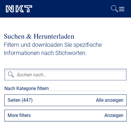
Produkte & Lösungen
Suchen & Herunterladen
Referenzen
Filtern und downloaden Sie spezifische
Informationen nach Stichworten.
Downloads
Presse & Events
Nach Kategorie filtern
Über uns
Seiten (447)
Alle anzeigen
Nachhaltigkeit
More filters
Anzeigen
Kontakt