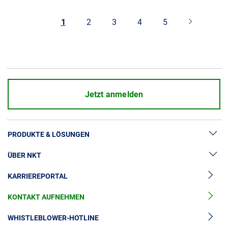
1
2
3
4
5
Jetzt anmelden
PRODUKTE & LÖSUNGEN
ÜBER NKT
Hochspannung
KARRIEREPORTAL
Kabelgarnituren
News & Presse
Mittelspannungskabel
KONTAKT AUFNEHMEN
Unsere Geschichte
Niederspannungskabel
Investoren
WHISTLEBLOWER-HOTLINE