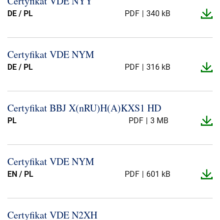
Certyfikat VDE NYY
DE / PL
PDF
340 kB
Karriere
Investoren
Mediacenter
Certyfikat VDE NYM
NKT Webseiten
DE / PL
PDF
316 kB
Certyfikat BBJ X(nRU)H(A)KXS1 HD
PL
PDF
3 MB
Certyfikat VDE NYM
EN / PL
PDF
601 kB
Certyfikat VDE N2XH