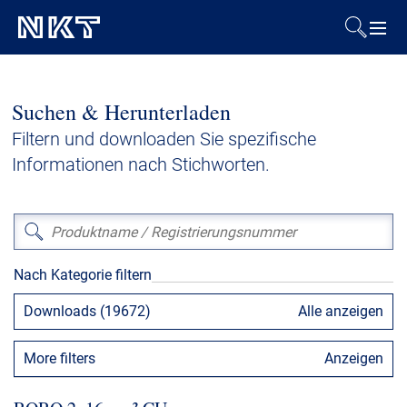
Produkte & Lösungen
Suchen & Herunterladen
Referenzen
Filtern und downloaden Sie spezifische
Informationen nach Stichworten.
Downloads
Presse & Events
Nach Kategorie filtern
Über uns
Downloads (19672)
Alle anzeigen
Nachhaltigkeit
More filters
Anzeigen
Kontakt