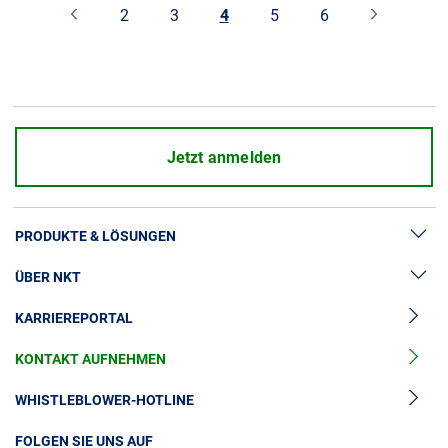
2
3
4
5
6
Jetzt anmelden
PRODUKTE & LÖSUNGEN
ÜBER NKT
Hochspannung
KARRIEREPORTAL
Kabelgarnituren
News & Presse
Mittelspannungskabel
KONTAKT AUFNEHMEN
Unsere Geschichte
Niederspannungskabel
Investoren
WHISTLEBLOWER-HOTLINE
Kabelservice
Nachhaltigkeit
FOLGEN SIE UNS AUF