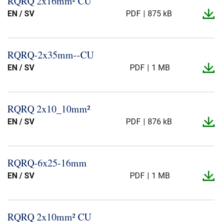
RQRQ 2x16mm² CU
EN / SV
PDF
875 kB
Karriere
Investoren
Mediacenter
RQRQ-​2x35mm-​-​CU
NKT Webseiten
EN / SV
PDF
1 MB
RQRQ 2x10_​10mm²
EN / SV
PDF
876 kB
RQRQ-​6x25-​16mm
EN / SV
PDF
1 MB
RQRQ 2x10mm² CU